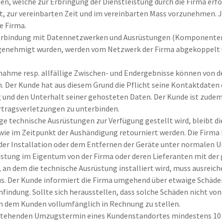
gen, welche zur Erbringung der Dienstleistung durch die Firma er
t, zur vereinbarten Zeit und im vereinbarten Mass vorzunehmen.
e Firma.
Verbindung mit Datennetzwerken und Ausrüstungen (Komponenten)
enehmigt wurden, werden vom Netzwerk der Firma abgekoppelt u
ahme resp. allfällige Zwischen- und Endergebnisse können von de
. Der Kunde hat aus diesem Grund die Pflicht seine Kontaktdaten 
g und den Unterhalt seiner gehosteten Daten. Der Kunde ist zude
ertragsverletzungen zu unterbinden.
ge technische Ausrüstungen zur Verfügung gestellt wird, bleibt d
e im Zeitpunkt der Aushändigung retourniert werden. Die Firma 
der Installation oder dem Entfernen der Geräte unter normalen
rüstung im Eigentum von der Firma oder deren Lieferanten mit der
 an dem die technische Ausrüstung installiert wird, muss ausreich
s. Der Kunde informiert die Firma umgehend über etwaige Schäden
enfindung. Sollte sich herausstellen, dass solche Schäden nicht von
en dem Kunden vollumfänglich in Rechnung zu stellen.
rstehenden Umzugstermin eines Kundenstandortes mindestens 10 