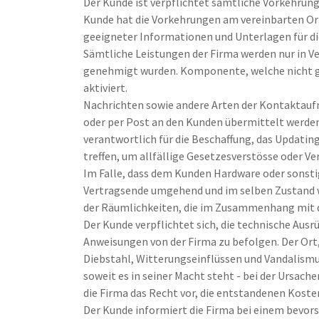
Der Kunde ist verpflichtet sämtliche Vorkehrun
Kunde hat die Vorkehrungen am vereinbarten Or
geeigneter Informationen und Unterlagen für di
Sämtliche Leistungen der Firma werden nur in 
genehmigt wurden. Komponente, welche nicht g
aktiviert.
Nachrichten sowie andere Arten der Kontaktaufn
oder per Post an den Kunden übermittelt werden
verantwortlich für die Beschaffung, das Updatin
treffen, um allfällige Gesetzesverstösse oder V
Im Falle, dass dem Kunden Hardware oder sonsti
Vertragsende umgehend und im selben Zustand wi
der Räumlichkeiten, die im Zusammenhang mit 
Der Kunde verpflichtet sich, die technische Aus
Anweisungen von der Firma zu befolgen. Der Ort,
Diebstahl, Witterungseinflüssen und Vandalismu
soweit es in seiner Macht steht - bei der Ursach
die Firma das Recht vor, die entstandenen Kost
Der Kunde informiert die Firma bei einem bevo