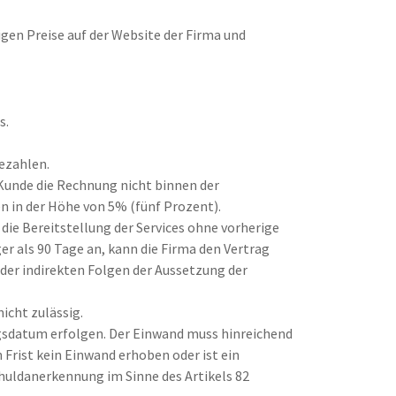
tigen Preise auf der Website der Firma und
s.
ezahlen.
Kunde die Rechnung nicht binnen der
n in der Höhe von 5% (fünf Prozent).
die Bereitstellung der Services ohne vorherige
r als 90 Tage an, kann die Firma den Vertrag
oder indirekten Folgen der Aussetzung der
icht zulässig.
ngsdatum erfolgen. Der Einwand muss hinreichend
Frist kein Einwand erhoben oder ist ein
chuldanerkennung im Sinne des Artikels 82