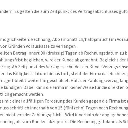
zu ändern. Es gelten die zum Zeitpunkt des Vertragsabschlusses gül
möglichkeiten: Rechnung, Abo (monatlich/halbjährlich) im Vorau
e von Gründen Vorauskasse zu verlangen.
tellten Betrag innert 30 (dreissig) Tagen ab Rechnungsdatum zu b
hlungsfrist beglichen, wird der Kunde abgemahnt. Begleicht der 
erzug. Ab Zeitpunkt des Verzuges schuldet der Kunde Verzugszinse
 das Fälligkeitsdatum hinaus fort, steht der Firma das Recht zu, 
tgelt bleibt weiterhin geschuldet. Hält der Zahlungsverzug länge
 kündigen. Dabei kann die Firma in keiner Weise für die direkten 
rtlich gemacht werden.
 mit einer allfälligen Forderung des Kunden gegen die Firma ist n
muss schriftlich innerhalb von 15 (fünfzehn) Tagen nach Rechnu
n nicht von der Zahlungspflicht. Wird innerhalb der angegebenen 
echnung als vom Kunden akzeptiert. Die Rechnung gilt dann als S