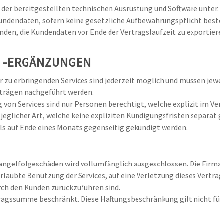
der bereitgestellten technischen Ausrüstung und Software unter.
undendaten, sofern keine gesetzliche Aufbewahrungspflicht beste
den, die Kundendaten vor Ende der Vertragslaufzeit zu exportier
/ -ERGÄNZUNGEN
u erbringenden Services sind jederzeit möglich und müssen jewei
trägen nachgeführt werden.
von Services sind nur Personen berechtigt, welche explizit im V
licher Art, welche keine expliziten Kündigungsfristen separat 
ls auf Ende eines Monats gegenseitig gekündigt werden.
Mangelfolgeschäden wird vollumfänglich ausgeschlossen. Die Firma 
rlaubte Benützung der Services, auf eine Verletzung dieses Vertr
ch den Kunden zurückzuführen sind.
rtragssumme beschränkt. Diese Haftungsbeschränkung gilt nicht fü